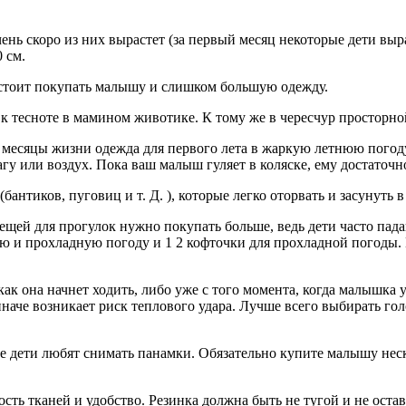
ень скоро из них вырастет (за первый месяц некоторые дети выра
 см.
 стоит покупать малышу и слишком большую одежду.
 к тесноте в мамином животике. К тому же в чересчур просторной
месяцы жизни одежда для первого лета в жаркую летнюю погоду
агу или воздух. Пока ваш малыш гуляет в коляске, ему достаточ
нтиков, пуговиц и т. Д. ), которые легко оторвать и засунуть в 
вещей для прогулок нужно покупать больше, ведь дети часто пада
 и прохладную погоду и 1 2 кофточки для прохладной погоды. 
ак она начнет ходить, либо уже с того момента, когда малышка 
иначе возникает риск теплового удара. Лучше всего выбирать го
 дети любят снимать панамки. Обязательно купите малышу неско
ость тканей и удобство. Резинка должна быть не тугой и не ост