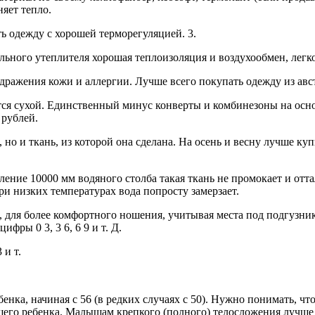
няет тепло.
ь одежду с хорошей терморегуляцией. 3.
ьного утеплителя хорошая теплоизоляция и воздухообмен, легкос
здражения кожи и аллергии. Лучше всего покупать одежду из ав
ется сухой. Единственный минус конверты и комбинезоны на осно
 рублей.
 но и ткань, из которой она сделана. На осень и весну лучше ку
ение 10000 мм водяного столба такая ткань не промокает и отта
и низких температурах вода попросту замерзает.
 для более комфортного ношения, учитывая места под подгузник
ры 0 3, 3 6, 6 9 и т. Д.
 и т.
енка, начиная с 56 (в редких случаях с 50). Нужно понимать, ч
шего ребенка. Малышам крепкого (полного) телосложения лучше 