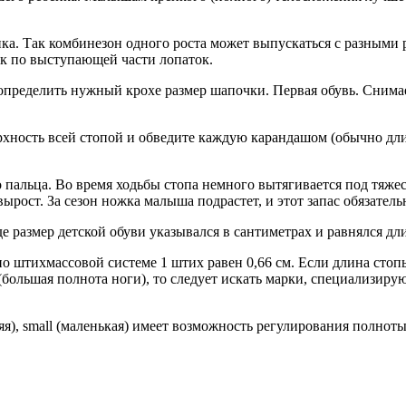
ка. Так комбинезон одного роста может выпускаться с разными 
ек по выступающей части лопаток.
 определить нужный крохе размер шапочки. Первая обувь. Снима
рхность всей стопой и обведите каждую карандашом (обычно дл
 пальца. Во время ходьбы стопа немного вытягивается под тяжес
ырост. За сезон ножка малыша подрастет, и этот запас обязатель
де размер детской обуви указывался в сантиметрах и равнялся д
штихмассовой системе 1 штих равен 0,66 см. Если длина стопы в
 (большая полнота ноги), то следует искать марки, специализир
я), small (маленькая) имеет возможность регулирования полноты