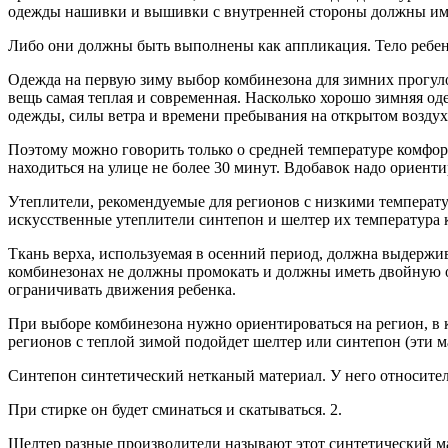
одежды нашивки и вышивки с внутренней стороны должны име
Либо они должны быть выполнены как аппликация. Тело ребен
Одежда на первую зиму выбор комбинезона для зимних прогуло
вещь самая теплая и современная. Насколько хорошо зимняя од
одежды, силы ветра и времени пребывания на открытом воздух
Поэтому можно говорить только о средней температуре комфорт
находиться на улице не более 30 минут. Вдобавок надо ориенти
Утеплители, рекомендуемые для регионов с низкими температу
искусственные утеплители синтепон и шелтер их температура 
Ткань верха, используемая в осенний период, должна выдержив
комбинезонах не должны промокать и должны иметь двойную о
ограничивать движения ребенка.
При выборе комбинезона нужно ориентироваться на регион, в 
регионов с теплой зимой подойдет шелтер или синтепон (эти м
Синтепон синтетический нетканый материал. У него относител
При стирке он будет сминаться и скатываться. 2.
Шелтер разные производители называют этот синтетический мат