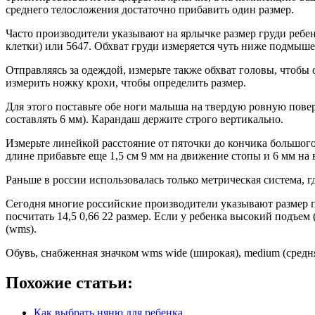
среднего телосложения достаточно прибавить один размер.
Часто производители указывают на ярлычке размер груди ребен
клетки) или 5647. Обхват груди измеряется чуть ниже подмыш
Отправляясь за одеждой, измерьте также обхват головы, чтобы
измерить ножку крохи, чтобы определить размер.
Для этого поставьте обе ноги малыша на твердую ровную пове
составлять 6 мм). Карандаш держите строго вертикально.
Измерьте линейкой расстояние от пяточки до кончика большого
длине прибавьте еще 1,5 см 9 мм на движение стопы и 6 мм на в
Раньше в россии использовалась только метрическая система, г
Сегодня многие российские производители указывают размер по 
посчитать 14,5 0,66 22 размер. Если у ребенка высокий подъем
(wms).
Обувь, снабженная значком wms wide (широкая), medium (средня
Похожие статьи:
Как выбрать няню для ребенка