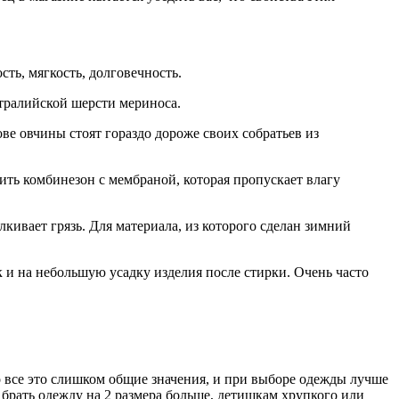
ть, мягкость, долговечность.
стралийской шерсти мериноса.
ве овчины стоят гораздо дороже своих собратьев из
пить комбинезон с мембраной, которая пропускает влагу
лкивает грязь. Для материала, из которого сделан зимний
 и на небольшую усадку изделия после стирки. Очень часто
то все это слишком общие значения, и при выборе одежды лучше
брать одежду на 2 размера больше, детишкам хрупкого или