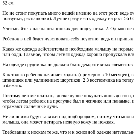
52 см.
Но не стоит покупать много вещей именно на этот рост, ведь оч
ползунки, распашонки). Лучше сразу взять одежду на рост 56 60
Учитывайте запас на штанишках для подгузника. 2. Однако не
Ребенок в ней будет чувствовать себя неуютно, ведь он привык
Какая же одежда действительно необходима малышу на первые 
или боди. Главное, чтобы летняя одежда хорошо пропускала вл
На одежде грудничка не должно быть декоративных элементов (ба
Как только ребенок начинает ходить (примерно в 10 месяцев), 
штанишек или удлиненных шортиков, 2 3 костюмчика на теплую
избежать.
Поэтому летние платьица дочке лучше покупать лишь до того, к
чтобы летом ребенок на прогулке был в чепчике или панамке, 
отражают солнечные лучи.
Не лишними будут завязки под подбородком, потому что многие
малыша, она может натирать нежную кожу на ножках.
Требования к носкам те же, что и к основной одежде натуральн