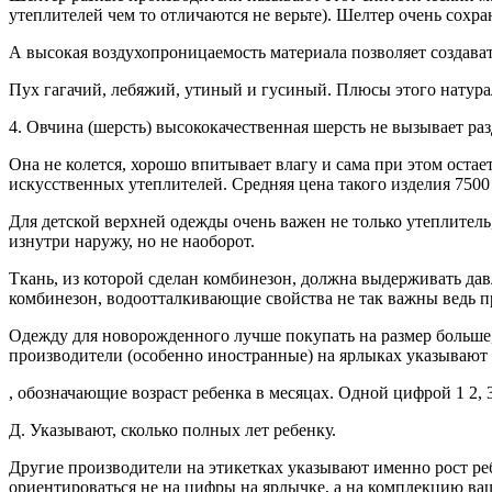
утеплителей чем то отличаются не верьте). Шелтер очень сохра
А высокая воздухопроницаемость материала позволяет создават
Пух гагачий, лебяжий, утиный и гусиный. Плюсы этого натурал
4. Овчина (шерсть) высококачественная шерсть не вызывает ра
Она не колется, хорошо впитывает влагу и сама при этом оста
искусственных утеплителей. Средняя цена такого изделия 7500
Для детской верхней одежды очень важен не только утеплитель,
изнутри наружу, но не наоборот.
Ткань, из которой сделан комбинезон, должна выдерживать давл
комбинезон, водоотталкивающие свойства не так важны ведь пр
Одежду для новорожденного лучше покупать на размер больше,
производители (особенно иностранные) на ярлыках указывают циф
, обозначающие возраст ребенка в месяцах. Одной цифрой 1 2, 3
Д. Указывают, сколько полных лет ребенку.
Другие производители на этикетках указывают именно рост реб
ориентироваться не на цифры на ярлычке, а на комплекцию ва