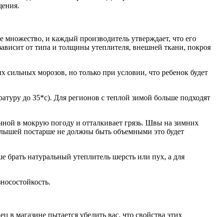
щения.
е множество, и каждый производитель утверждает, что его
зависит от типа и толщины утеплителя, внешней ткани, покроя
 сильных морозов, но только при условии, что ребенок будет
атуру до 35*с). Для регионов с теплой зимой больше подходят
ичной в мокрую погоду и отталкивает грязь. Швы на зимних
алышей постарше не должны быть объемными это будет
е брать натуральный утеплитель шерсть или пух, а для
носостойкость.
ц в магазине пытается убедить вас, что свойства этих