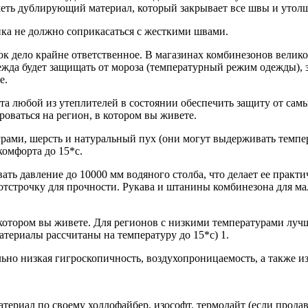
ть дублирующий материал, который закрывает все швы и утол
ка не должно соприкасаться с жесткими швами.
к дело крайне ответственное. В магазинах комбинезонов велико
ежда будет защищать от мороза (температурный режим одежды), 
е.
а любой из утеплителей в состоянии обеспечить защиту от самых
роваться на регион, в котором вы живете.
рами, шерсть и натуральный пух (они могут выдерживать темпер
комфорта до 15*с.
ать давление до 10000 мм водяного столба, что делает ее практ
тстрочку для прочности. Рукава и штанины комбинезона для м
котором вы живете. Для регионов с низкими температурами лучш
атериалы рассчитаны на температуру до 15*с) 1.
ьно низкая гигроскопичность, воздухопроницаемость, а также из
ериал по своему холлофайбер, изософт, термолайт (если продаве