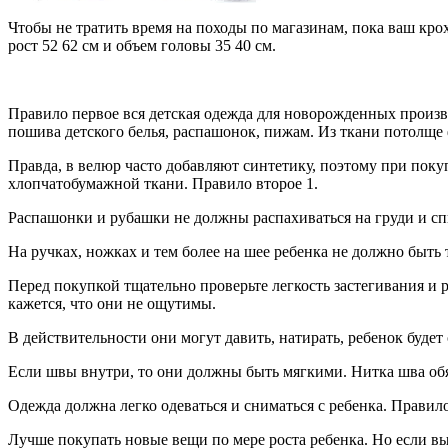
Чтобы не тратить время на походы по магазинам, пока ваш кро
рост 52 62 см и объем головы 35 40 см.
Правило первое вся детская одежда для новорожденных произво
пошива детского белья, распашонок, пижам. Из ткани потолще
Правда, в велюр часто добавляют синтетику, поэтому при пок
хлопчатобумажной ткани. Правило второе 1.
Распашонки и рубашки не должны распахиваться на груди и спин
На ручках, ножках и тем более на шее ребенка не должно быть 
Перед покупкой тщательно проверьте легкость застегивания и р
кажется, что они не ощутимы.
В действительности они могут давить, натирать, ребенок буде
Если швы внутри, то они должны быть мягкими. Нитка шва обя
Одежда должна легко одеваться и сниматься с ребенка. Правило
Лучше покупать новые вещи по мере роста ребенка. Но если вы