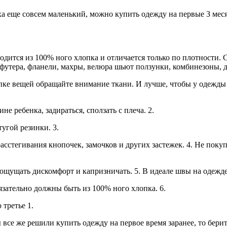
ха еще совсем маленький, можно купить одежду на первые 3 мес
дится из 100% ного хлопка и отличается только по плотности. С
 футера, фланели, махры, велюра шьют ползунки, комбинезоны, 
упке вещей обращайте внимание ткани. И лучше, чтобы у одежды
е ребенка, задираться, сползать с плеча. 2.
тугой резинки. 3.
асстегивания кнопочек, замочков и других застежек. 4. Не поку
т ощущать дискомфорт и капризничать. 5. В идеале швы на одеж
зательно должны быть из 100% ного хлопка. 6.
 третье 1.
 все же решили купить одежду на первое время заранее, то бери