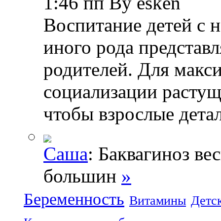
1:46 пп By esken
Воспитание детей с 
иного рода представл
родителей. Для макс
социализации растущ
чтобы взрослые дета
Саша
: Баквагиноз ве
большин
»
Беременность
Витамины
Детс