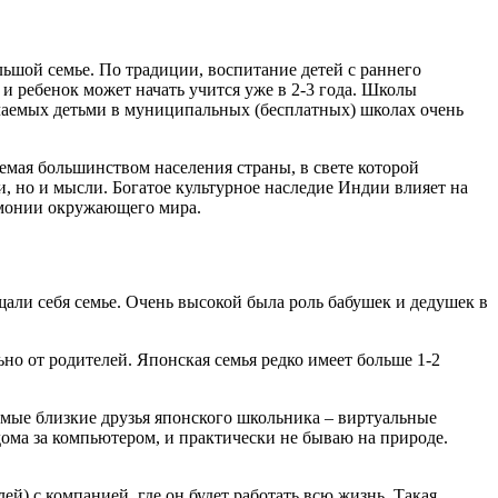
ольшой семье. По традиции, воспитание детей с раннего
и ребенок может начать учится уже в 2-3 года. Школы
учаемых детьми в муниципальных (бесплатных) школах очень
емая большинством населения страны, в свете которой
, но и мысли. Богатое культурное наследие Индии влияет на
рмонии окружающего мира.
али себя семье. Очень высокой была роль бабушек и дедушек в
но от родителей. Японская семья редко имеет больше 1-2
амые близкие друзья японского школьника – виртуальные
дома за компьютером, и практически не бываю на природе.
й) с компанией, где он будет работать всю жизнь. Такая