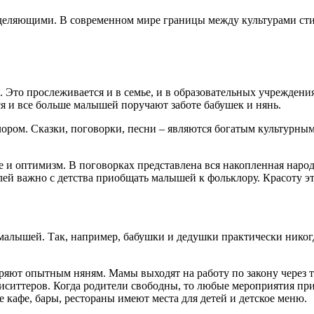
еляющими. В современном мире границы между культурами стира
Это прослеживается и в семье, и в образовательных учреждения
ся и все больше малышей поручают заботе бабушек и нянь.
ором. Сказки, поговорки, песни – являются богатым культурным
ие и оптимизм. В поговорках представлена вся накопленная нар
елей важно с детства приобщать малышей к фольклору. Красоту 
алышей. Так, например, бабушки и дедушки практически никогд
яют опытным няням. Мамы выходят на работу по закону через три
иситтеров. Когда родители свободны, то любые мероприятия пр
 кафе, бары, рестораны имеют места для детей и детское меню.