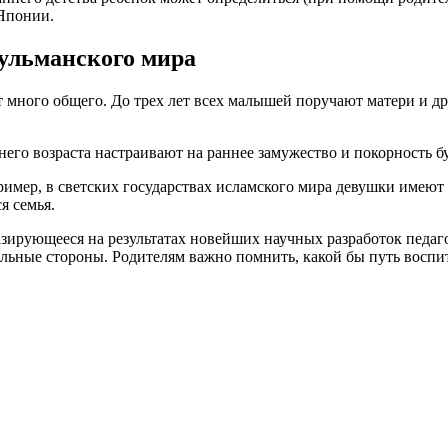
 Японии.
сульманского мира
т много общего. До трех лет всех малышей поручают матери и 
него возраста настраивают на раннее замужество и покорность б
пример, в светских государствах исламского мира девушки имеют
я семья.
азирующееся на результатах новейших научных разработок педаг
ельные стороны. Родителям важно помнить, какой бы путь воспи