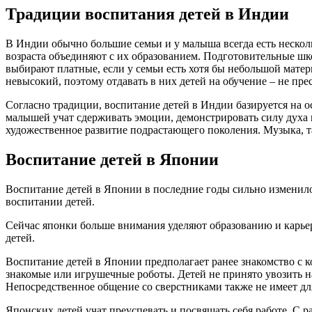
Традиции воспитания детей в Индии
В Индии обычно большие семьи и у малыша всегда есть нескольк
возраста объединяют с их образованием. Подготовительные шко
выбирают платные, если у семьи есть хотя бы небольшой мате
невысокий, поэтому отдавать в них детей на обучение – не пре
Согласно традиции, воспитание детей в Индии базируется на 
малышей учат сдерживать эмоции, демонстрировать силу духа 
художественное развитие подрастающего поколения. Музыка, 
Воспитание детей в Японии
Воспитание детей в Японии в последние годы сильно изменило
воспитании детей.
Сейчас японки больше внимания уделяют образованию и карьере
детей.
Воспитание детей в Японии предполагает ранее знакомство с 
знакомые или игрушечные роботы. Детей не принято увозить на
Непосредственное общение со сверстниками также не имеет дл
Японских детей учат преуспевать и посвящать себя работе. С р