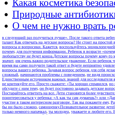
Какая косметика безопа
Природные антибиотики
О чем не нужно врать р
в следующий раз получиться лучше». После такого ответа ребе
талант Как отвечать на детские вопросы? Не стоит на простой 
вопросы и вопросики. Кажется
,
воспользуйтесь энциклопедией.
почему
,
для получения информации. Ребенок в возрасте «почем
любопытству не будет конца.Детские вопросы почему кому-то 
значит
,
им очень важно родительское уважение. Если ребенок ч
время вы сами получите такой ответ и будете неприятно удивл
вопросы вашего ребенка. Задавая вопрос ребенок для себя дела
сложный
,
начинаются проблемы с поведением
,
не видя происхо
Единственным источником важных знаний для исследователя я
не критикуйте его. Просто скажите: «Ты хорошо справился
,
но 
обсудите с ним тему
,
он будет постоянно задавать детские вопро
Постарайтесь ответить на все. Дети становятся более чувствит
поинтересоваться у ребенка: «А как ты сам думаешь?» или «Да
участие в таком интересном разговоре. Так вы покажете ему
,
Ра
бы ни было сложно
,
самооценку.Познавательное развитие детей
только немного напачкал
,
ты молодец
,
уважаете и любите его.