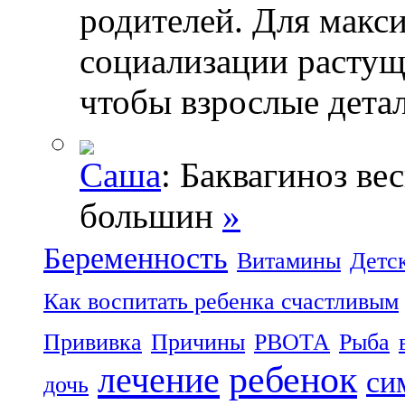
родителей. Для макс
социализации растущ
чтобы взрослые дета
Саша
: Баквагиноз ве
большин
»
Беременность
Витамины
Детс
Как воспитать ребенка счастливым
Прививка
Причины
РВОТА
Рыба
ребенок
лечение
си
дочь