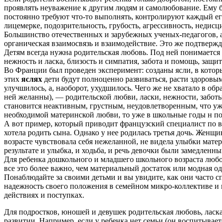
проявлять неуважение к другим людям и самолюбование. Ему 
постоянно требуют что-то выполнять, контролируют каждый его
лицемерке, подозрительность, грубость, агрессивность, недисц
Большинство отечественных и зарубежных ученых-педагогов, а 
органическая взаимосвязь и взаимодействие. Это же подтвержда
Детям всегда нужна родительская любовь. Под ней понимается 
нежность и ласка, близость и симпатия, забота и помощь, защи
Во Франции был проведен эксперимент: созданы ясли, в котор
этих
яслях
дети будут полноценно развиваться, расти здоровы
улучшилось, а, наоборот, ухудшилось. Чего же не хватало в обр
ней желанны), — родительской любви, ласки, нежности, забот
становится неактивным, грустным, неудовлетворенным, что уж г
необходимой материнской любви, то уже в школьные годы н по
А вот пример, который приводит французский специалист по в
хотела родить сына. Однако у нее родилась третья дочь. Женщ
возрасте чувствовала себя нежеланной, не видела улыбки матер
результате и улыбка, и ходьба, и речь девочки были замедленн
Для ребенка дошкольного и младшего школьного возраста любо
все это более важно, чем материальный достаток или модная о
Понаблюдайте за своими детьми и вы увидите, как они часто 
надежность своего положения в семейном микро-коллективе и в 
действиях и поступках.
Для подростков, юношей и девушек родительская любовь, ласка 
развитии. Например, если у ребенка нет семьи (он воспитывает