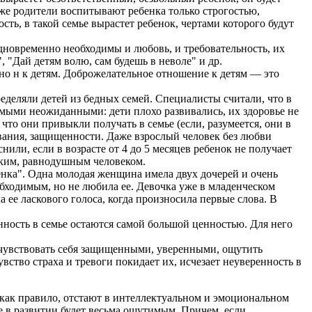
же родители воспитывают ребенка только строгостью,
ть, в такой семье вырастет ребенок, чертами которого будут
дновременно необходимы и любовь, и требовательность, их
 "Дай детям волю, сам будешь в неволе" и др.
 но н к детям. Доброжелательное отношение к детям — это
еделяли детей из бедных семей. Специалисты считали, что в
амыми неожиданными: дети плохо развивались, их здоровье не
 что они привыкли получать в семье (если, разумеется, они в
вания, защищенности. Даже взрослый человек без любви
или, если в возрасте от 4 до 5 месяцев ребенок не получает
оким, равнодушным человеком.
нка". Одна молодая женщина имела двух дочерей и очень
обходимым, но не любила ее. Девочка уже в младенческом
а ее ласкового голоса, когда произносила первые слова. В
нность в семье остаются самой большой ценностью. Для него
почувствовать себя защищенными, уверенными, ощутить
вство страха и тревоги покидает их, исчезает неуверенность в
, как правило, отстают в интеллектуальном и эмоциональном
ие в развитии будет весьма ощутимым. Причем, если