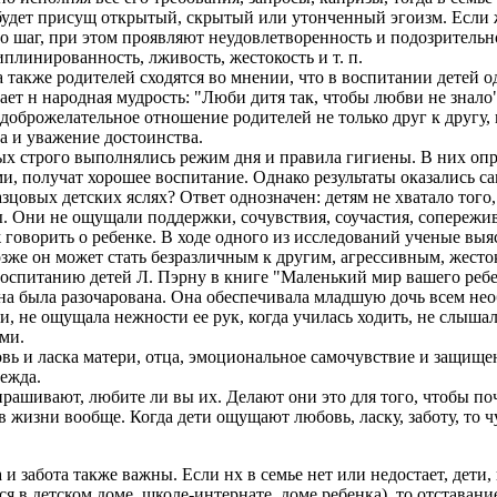
будет присущ открытый, скрытый или утонченный эгоизм. Если 
 шаг, при этом проявляют неудовлетворенность и подозрительнос
иплинированность, лживость, жестокость и т. п.
также родителей сходятся во мнении, что в воспитании детей о
ет н народная мудрость: "Люби дитя так, чтобы любви не знало",
доброжелательное отношение родителей не только друг к другу,
та и уважение достоинства.
ых строго выполнялись режим дня и правила гигиены. В них опр
ми, получат хорошее воспитание. Однако результаты оказались с
азцовых детских яслях? Ответ однозначен: детям не хватало того,
ы. Они не ощущали поддержки, сочувствия, соучастия, сопережи
оворить о ребенке. В ходе одного из исследований ученые выясн
зже он может стать безразличным к другим, агрессивным, жест
оспитанию детей Л. Пэрну в книге "Маленький мир вашего ребе
ина была разочарована. Она обеспечивала младшую дочь всем не
и, не ощущала нежности ее рук, когда училась ходить, не слышал
ыми.
вь и ласка матери, отца, эмоциональное самочувствие и защище
дежда.
спрашивают, любите ли вы их. Делают они это для того, чтобы 
жизни вообще. Когда дети ощущают любовь, ласку, заботу, то чу
и забота также важны. Если нх в семье нет или недостает, дети
ся в детском доме, школе-интернате, доме ребенка), то отставан