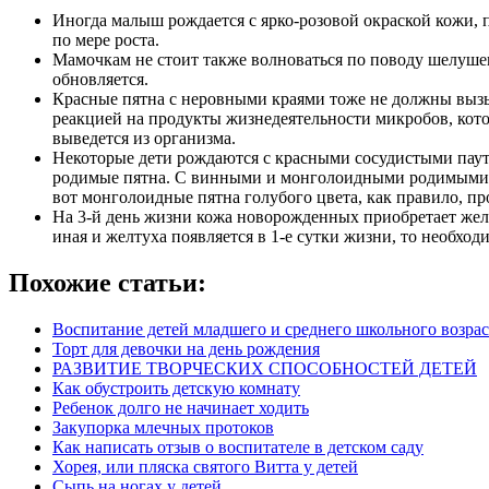
Иногда малыш рождается с ярко-розовой окраской кожи, 
по мере роста.
Мамочкам не стоит также волноваться по поводу шелуше
обновляется.
Красные пятна с неровными краями тоже не должны вызы
реакцией на продукты жизнедеятельности микробов, кото
выведется из организма.
Некоторые дети рождаются с красными сосудистыми паути
родимые пятна. С винными и монголоидными родимыми пя
вот монголоидные пятна голубого цвета, как правило, п
На 3-й день жизни кожа новорожденных приобретает желт
иная и желтуха появляется в 1-е сутки жизни, то необхо
Похожие статьи:
Воспитание детей младшего и среднего школьного возрас
Торт для девочки на день рождения
РАЗВИТИЕ ТВОРЧЕСКИХ СПОСОБНОСТЕЙ ДЕТЕЙ
Как обустроить детскую комнату
Ребенок долго не начинает ходить
Закупорка млечных протоков
Как написать отзыв о воспитателе в детском саду
Хорея, или пляска святого Витта у детей
Сыпь на ногах у детей