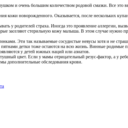
пушком и очень большим количеством родовой смазки. Все это 
ния кожи новорожденного. Оказывается, после нескольких купа
вать у родителей страха. Иногда это проявление аллергии, выз
рые заселяют стерильную кожу малыша. В этом случае нужно пр
нками. Эти так называемые сосудистые невусы хотя и не страшн
тнами детки тоже остаются на всю жизнь. Винные родимые пят
роявляются у детей южных наций или азиатов.
ушный цвет. Если у мамы отрицательный резус-фактор, а у ребе
димы дополнительные обследования крови.
та