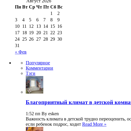
Август 2026
Пн
Вт
Ср
Чт
Пт
Сб
Вс
1
2
3
4
5
6
7
8
9
10
11
12
13
14
15
16
17
18
19
20
21
22
23
24
25
26
27
28
29
30
31
« Фев
Популярное
Комментарии
Тэги
Благоприятный климат в детской комна
1:52 пп By esken
Важность климата в детской трудно переоценить, о
если ребенок подрос, ходит
Read More »