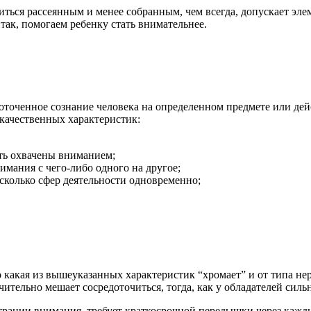
иться рассеянным и менее собранным, чем всегда, допускает эл
Итак, помогаем ребенку стать внимательнее.
оточенное сознание человека на определенном предмете или дей
о качественных характеристик:
ть охвачены вниманием;
имания с чего-либо одного на другое;
сколько сфер деятельности одновременно;
какая из вышеуказанных характеристик “хромает” и от типа нерв
тельно мешает сосредоточиться, тогда, как у обладателей силь
трации внимания, требует краткосрочной передышки через каждые 