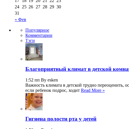
17
18
19
20
21
22
23
24
25
26
27
28
29
30
31
« Фев
Популярное
Комментарии
Тэги
Благоприятный климат в детской комна
1:52 пп By esken
Важность климата в детской трудно переоценить, о
если ребенок подрос, ходит
Read More »
Гигиена полости рта у детей