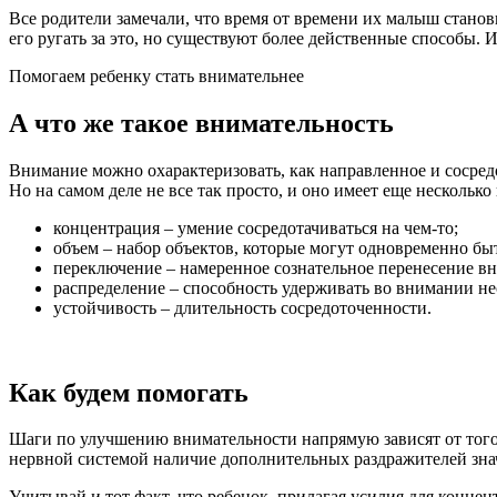
Все родители замечали, что время от времени их малыш станов
его ругать за это, но существуют более действенные способы. 
Помогаем ребенку стать внимательнее
А что же такое внимательность
Внимание можно охарактеризовать, как направленное и сосред
Но на самом деле не все так просто, и оно имеет еще нескольк
концентрация – умение сосредотачиваться на чем-то;
объем – набор объектов, которые могут одновременно бы
переключение – намеренное сознательное перенесение вн
распределение – способность удерживать во внимании не
устойчивость – длительность сосредоточенности.
Как будем помогать
Шаги по улучшению внимательности напрямую зависят от того 
нервной системой наличие дополнительных раздражителей значи
Учитывай и тот факт, что ребенок, прилагая усилия для концен