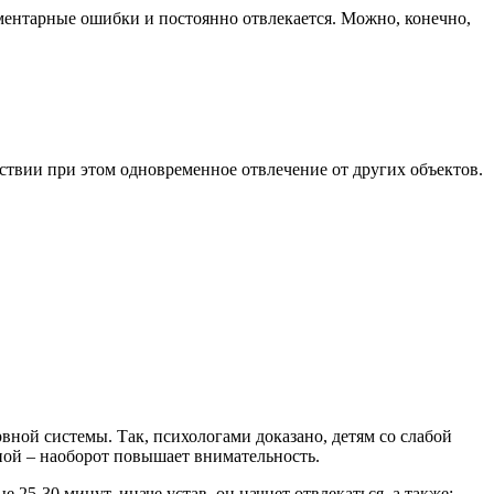
ементарные ошибки и постоянно отвлекается. Можно, конечно,
ствии при этом одновременное отвлечение от других объектов.
ной системы. Так, психологами доказано, детям со слабой
ной – наоборот повышает внимательность.
25-30 минут, иначе устав, он начнет отвлекаться, а также: