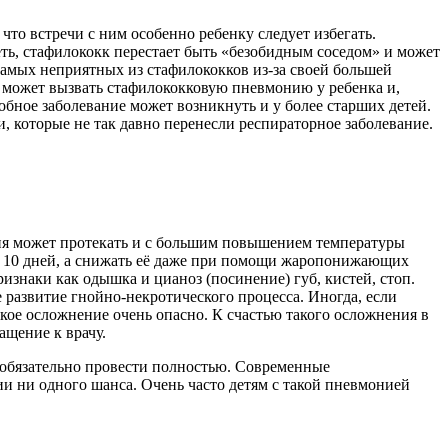
то встречи с ним особенно ребенку следует избегать.
еть, стафилококк перестает быть «безобидным соседом» и может
самых неприятных из стафилококков из-за своей большей
 может вызвать стафилококковую пневмонию у ребенка и,
добное заболевание может возникнуть и у более старших детей.
, которые не так давно перенесли респираторное заболевание.
ия может протекать и с большим повышением температуры
 до 10 дней, а снижать её даже при помощи жаропонижающих
ризнаки как одышка и цианоз (посинение) губ, кистей, стоп.
е развитие гнойно-некротического процесса. Иногда, если
акое осложнение очень опасно. К счастью такого осложнения в
ащение к врачу.
 обязательно провести полностью. Современные
и ни одного шанса. Очень часто детям с такой пневмонией