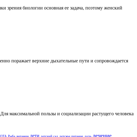
ки зрения биологии основная ее задача, поэтому женский
твенно поражает верхние дыхательные пути и сопровождается
. Для максимальной пользы и социализации растущего человека
лечение
дети
ВОТА
Рыба
витамин
детский сад
детское питание
дочь