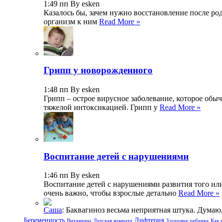
1:49 пп By esken
Казалось бы, зачем нужно восстановление после ро
организм к ним
Read More »
Грипп у новорожденного
1:48 пп By esken
Грипп – острое вирусное заболевание, которое обы
тяжелой интоксикацией. Грипп у
Read More »
Воспитание детей с нарушениями
1:46 пп By esken
Воспитание детей с нарушениями развития того или
очень важно, чтобы взрослые детально
Read More »
Саша
: Баквагиноз весьма неприятная штука. Дума
Беременность
Дифтерия
Витамины
Детская комната
Здоровье ребенка
Как 