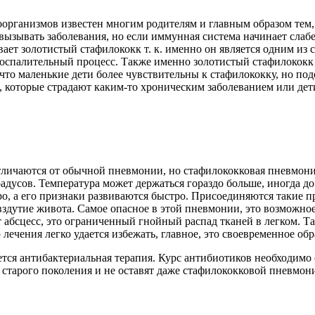
организмов известен многим родителям и главным образом тем, ч
вызывать заболевания, но если иммунная система начинает слаб
ет золотистый стафилококк т. к. именно он является одним из 
воспалительный процесс.
Также именно золотистый стафилококк
 что маленькие дети более чувствительны к стафилококку, но по
, которые страдают каким-то хроническим заболеванием или дети
тличаются от обычной пневмонии, но стафилококковая пневмон
 градусов. Температура может держаться гораздо больше, иногда
ро, а его признаки развиваются быстро. Присоединяются такие п
 вздутие живота. Самое опасное в этой пневмонии, это возможно
т абсцесс, это ограниченный гнойный распад тканей в легком. Т
ечения легко удается избежать, главное, это своевременное обр
тся антибактериальная терапия. Курс антибиотиков необходимо
тарого поколения и не оставят даже стафилококковой пневмони