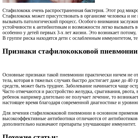
Стафилококк очень распространенная бактерия. Этот род микро
Стафилококк может присутствовать в организме человека и не 
вызывать патологический процесс. Особого внимания заслужива
устойчивости к антибиотикам и возможности легко вызывать 
особенно у детей первых 3-х лет жизни. Это возникает потому,
В группе риска находятся дети с ослабленным иммунитетом, те
Признаки стафилококковой пневмонии
Основные признаки такой пневмонии практически ничем не о
тела, которая в тяжелых случаях быстро достигает даже до 40
средств, может быть труднее. Заболевание начинается чаще ост
Часто отмечаются и расстройство желудка, срыгивания, рвота,
ребенок например длительно не получает лечение, то возникае
настоящее время благодаря современной диагностике и уровню л
Для лечения стафилококковой пневмонии в основном применяе
высокоэффективные антибиотики отличаются от антибиотиков с
дополнительно назначают препараты улучшающие иммунитет.
Похожие статьи: