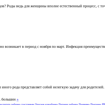
дов? Роды ведь для женщины вполне естественный процесс, с точ
чно возникает в период с ноября по март. Инфекция преимущес
 иного рода представляет собой нелегкую задачу для родителей
ю, большин
»
воспитать ребенка счастливым
Опасная аскорбинка
Питание ребенка
Прививка
Причины
Р