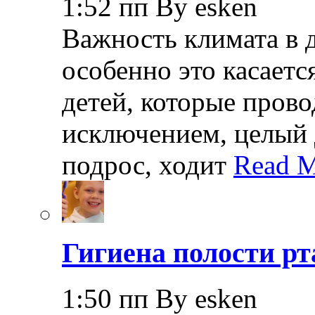
1:52 пп By esken
Важность климата в 
особенно это касает
детей, которые прово
исключением, целый 
подрос, ходит
Read M
Гигиена полости рт
1:50 пп By esken