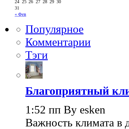
24
25
26
27
28
29
30
31
« Фев
Популярное
Комментарии
Тэги
Благоприятный кли
1:52 пп By esken
Важность климата в 