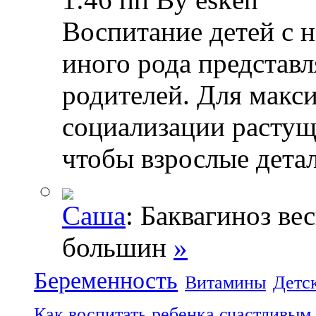
Воспитание детей с 
иного рода представл
родителей. Для макс
социализации растущ
чтобы взрослые дета
Саша
: Баквагиноз ве
большин
»
Беременность
Витамины
Детс
Как воспитать ребенка счастливым