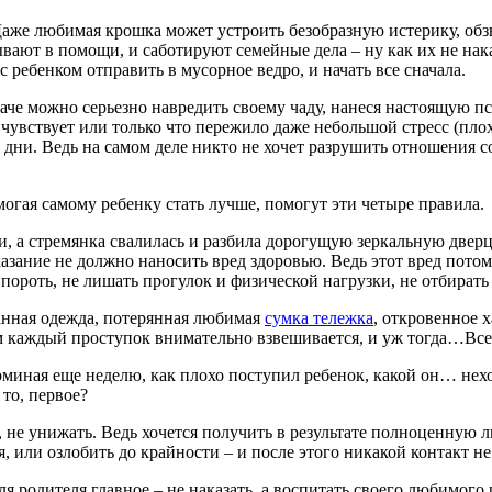
Даже любимая крошка может устроить безобразную истерику, обз
зывают в помощи, и саботируют семейные дела – ну как их не нака
 ребенком отправить в мусорное ведро, и начать все сначала.
наче можно серьезно навредить своему чаду, нанеся настоящую пс
чувствует или только что пережило даже небольшой стресс (плохая
 дни. Ведь на самом деле никто не хочет разрушить отношения с
могая самому ребенку стать лучше, помогут эти четыре правила.
оли, а стремянка свалилась и разбила дорогущую зеркальную двер
аказание не должно наносить вред здоровью. Ведь этот вред пото
 пороть, не лишать прогулок и физической нагрузки, не отбирать
ванная одежда, потерянная любимая
сумка тележка
, откровенное х
ом каждый проступок внимательно взвешивается, и уж тогда…Все
поминая еще неделю, как плохо поступил ребенок, какой он… нех
то, первое?
, не унижать. Ведь хочется получить в результате полноценную ли
 или озлобить до крайности – и после этого никакой контакт не
ля родителя главное – не наказать, а воспитать своего любимого р