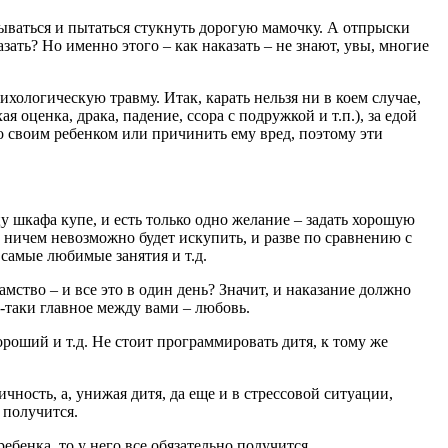
ываться и пытаться стукнуть дорогую мамочку. А отпрыски
зать? Но именно этого – как наказать – не знают, увы, многие
ихологическую травму. Итак, карать нельзя ни в коем случае,
 оценка, драка, падение, ссора с подружкой и т.п.), за едой
о своим ребенком или причинить ему вред, поэтому эти
цу шкафа купе, и есть только одно желание – задать хорошую
м ничем невозможно будет искупить, и разве по сравнению с
 самые любимые занятия и т.д.
амство – и все это в один день? Значит, и наказание должно
-таки главное между вами – любовь.
ороший и т.д. Не стоит программировать дитя, к тому же
чность, а, унижая дитя, да еще и в стрессовой ситуации,
 получится.
ебенка, то у него все обязательно получится.