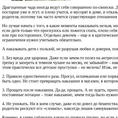
Драгоценные чада иногда ведут себя совершенно по-свински. 
постарше уже и лгут, и плохо учатся, и мусорят в доме, и отка
родителя, поэтому так часто хочется существующие отношения с
Но лучше начать с того, в какие моменты наказывать нельзя, и
если дитя только что проснулось или ложится спать, плохо себя 
или при посторонних. Отдельно девочек – еще и в критические
ограничения нужно учитывать обязательно.
А наказывать дитя с пользой, не разрушая любви и доверия, по
1. Без вреда для здоровья. Даже если зачем-то полез на антрес
трепку и запереть в темном чулане на месяц, не забывайте – н
этим практически все детские проступки – не мелочь? Итак, не
2. Правило единственного раза. Прогул, испачканная или пор
быть одно. Не стоит превращать наказание в магазин, в котор
3. Прощать после наказания. Да-да, прощать. А не зудеть, при
постоянные нотации – тоже наказание, зачем тогда было нужно 
4. Не унижать. Ни в коем случае, даже если довел до бешенства
родители рискуют его «сломать», навсегда лишив самоуважения,
Конечно, в гневе соблюдать какие-то правила трудно, но если д