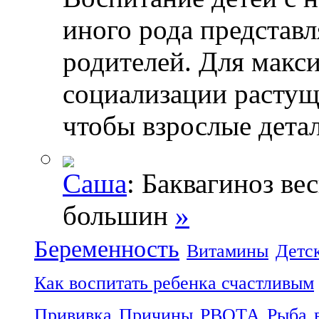
иного рода представл
родителей. Для макс
социализации растущ
чтобы взрослые дета
Саша
: Баквагиноз ве
большин
»
Беременность
Витамины
Детс
Как воспитать ребенка счастливым
Прививка
Причины
РВОТА
Рыба