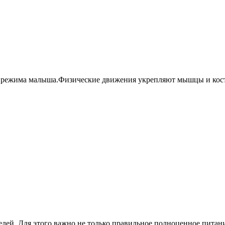
го режима малыша.Физические движения укрепляют мышцы и кос
лей. Для этого важно не только правильное полноценное питание